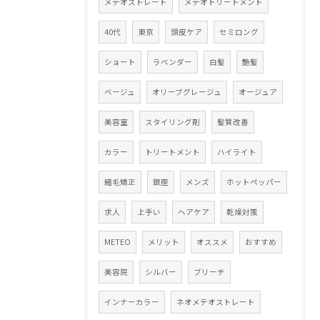
メテオストレート
メテオトリートメント
40代
東京
頭皮ケア
セミロング
ショート
ラベンダー
白髪
艶髪
ベージュ
オリーブグレージュ
オージュア
美容室
スタイリング剤
髪質改善
カラー
トリートメント
ハイライト
縮毛矯正
銀座
メンズ
ホットペッパー
求人
上手い
ヘアケア
乾燥対策
METEO
メリット
オススメ
おすすめ
美容院
シルバー
ブリーチ
インナーカラー
ネオメテオストレート