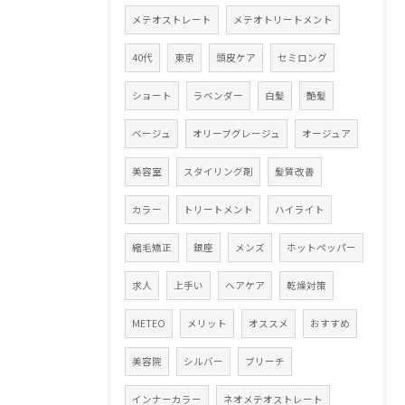
メテオストレート
メテオトリートメント
40代
東京
頭皮ケア
セミロング
ショート
ラベンダー
白髪
艶髪
ベージュ
オリーブグレージュ
オージュア
美容室
スタイリング剤
髪質改善
カラー
トリートメント
ハイライト
縮毛矯正
銀座
メンズ
ホットペッパー
求人
上手い
ヘアケア
乾燥対策
METEO
メリット
オススメ
おすすめ
美容院
シルバー
ブリーチ
インナーカラー
ネオメテオストレート