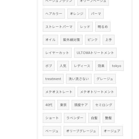
ベージュブラウン
オリーブベージュ
ヘアカラー
オレンジ
パーマ
ストレートパーマ
レッド
明るめ
オイル
紫外線対策
ピンク
上手
レイヤーカット
ULTOWAトリートメント
ボブ
人気
レディース
効果
tokyo
treatment
洗い流さない
グレージュ
メテオストレート
メテオトリートメント
40代
東京
頭皮ケア
セミロング
ショート
ラベンダー
白髪
艶髪
ベージュ
オリーブグレージュ
オージュア