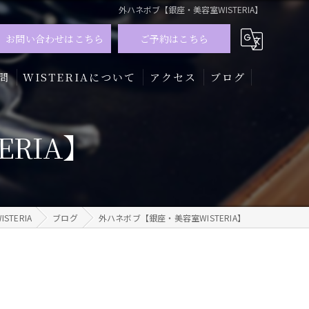
外ハネボブ【銀座・美容室WISTERIA】
お問い合わせはこちら
ご予約はこちら
問
WISTERIAについて
アクセス
ブログ
髪質改善
RIA】
トリートメント
カラー
TERIA
ブログ
外ハネボブ【銀座・美容室WISTERIA】
メンズ
ハイライト