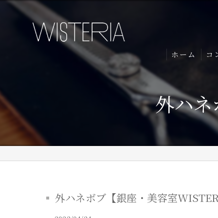
ホーム
コ
外ハネ
外ハネボブ【銀座・美容室WISTER