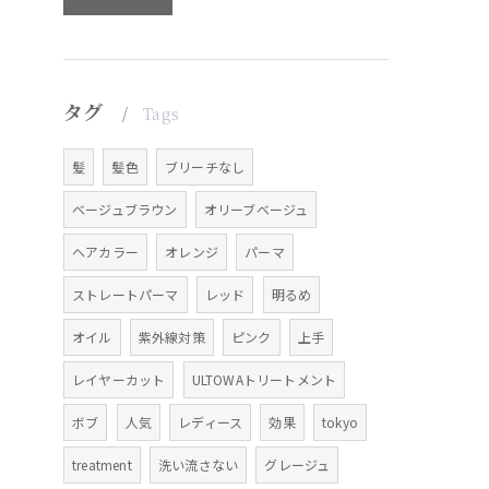
タグ
Tags
髪
髪色
ブリーチなし
ベージュブラウン
オリーブベージュ
ヘアカラー
オレンジ
パーマ
ストレートパーマ
レッド
明るめ
オイル
紫外線対策
ピンク
上手
レイヤーカット
ULTOWAトリートメント
ボブ
人気
レディース
効果
tokyo
treatment
洗い流さない
グレージュ