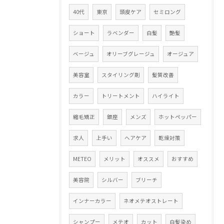
40代
東京
頭皮ケア
セミロング
ショート
ラベンダー
白髪
艶髪
ベージュ
オリーブグレージュ
オージュア
美容室
スタイリング剤
髪質改善
カラー
トリートメント
ハイライト
縮毛矯正
銀座
メンズ
ホットペッパー
求人
上手い
ヘアケア
乾燥対策
METEO
メリット
オススメ
おすすめ
美容院
シルバー
ブリーチ
インナーカラー
ネオメテオストレート
シャンプー
メテオ
カット
白髪染め