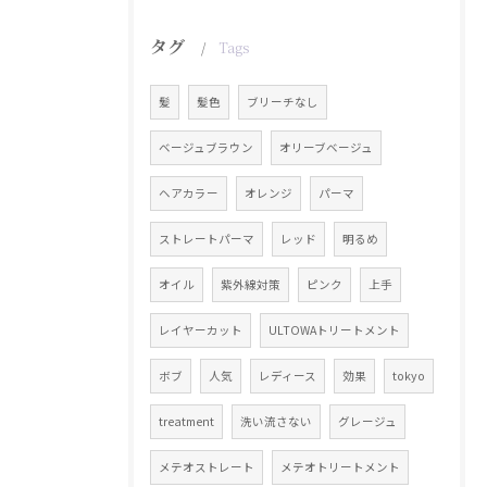
タグ
Tags
髪
髪色
ブリーチなし
ベージュブラウン
オリーブベージュ
ヘアカラー
オレンジ
パーマ
ストレートパーマ
レッド
明るめ
オイル
紫外線対策
ピンク
上手
レイヤーカット
ULTOWAトリートメント
ボブ
人気
レディース
効果
tokyo
treatment
洗い流さない
グレージュ
メテオストレート
メテオトリートメント