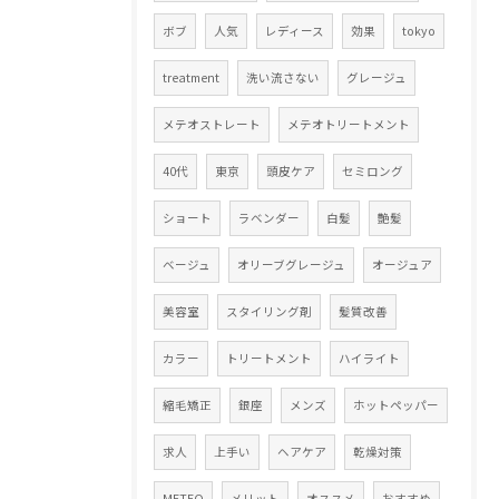
ボブ
人気
レディース
効果
tokyo
treatment
洗い流さない
グレージュ
メテオストレート
メテオトリートメント
40代
東京
頭皮ケア
セミロング
ショート
ラベンダー
白髪
艶髪
ベージュ
オリーブグレージュ
オージュア
美容室
スタイリング剤
髪質改善
カラー
トリートメント
ハイライト
縮毛矯正
銀座
メンズ
ホットペッパー
求人
上手い
ヘアケア
乾燥対策
METEO
メリット
オススメ
おすすめ