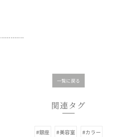
-------------
一覧に戻る
関連タグ
#銀座
#美容室
#カラー