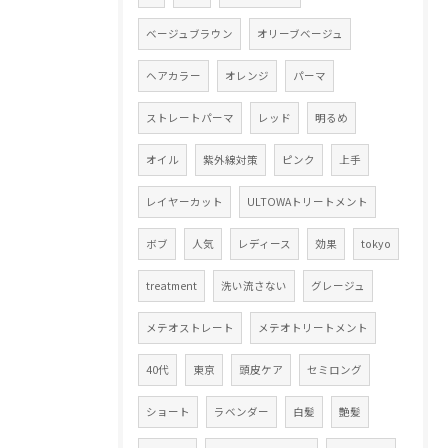
ベージュブラウン
オリーブベージュ
ヘアカラー
オレンジ
パーマ
ストレートパーマ
レッド
明るめ
オイル
紫外線対策
ピンク
上手
レイヤーカット
ULTOWAトリートメント
ボブ
人気
レディース
効果
tokyo
treatment
洗い流さない
グレージュ
メテオストレート
メテオトリートメント
40代
東京
頭皮ケア
セミロング
ショート
ラベンダー
白髪
艶髪