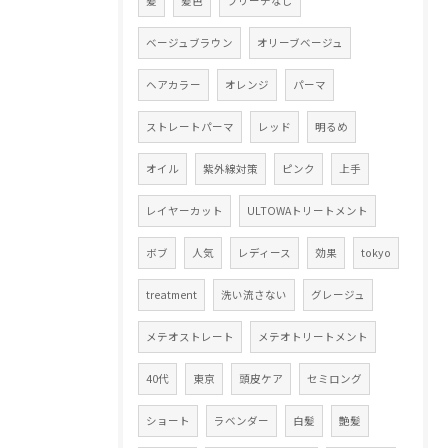
髪
髪色
ブリーチなし
ベージュブラウン
オリーブベージュ
ヘアカラー
オレンジ
パーマ
ストレートパーマ
レッド
明るめ
オイル
紫外線対策
ピンク
上手
レイヤーカット
ULTOWAトリートメント
ボブ
人気
レディース
効果
tokyo
treatment
洗い流さない
グレージュ
メテオストレート
メテオトリートメント
40代
東京
頭皮ケア
セミロング
ショート
ラベンダー
白髪
艶髪