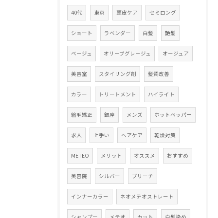
40代
東京
頭皮ケア
セミロング
ショート
ラベンダー
白髪
艶髪
ベージュ
オリーブグレージュ
オージュア
美容室
スタイリング剤
髪質改善
カラー
トリートメント
ハイライト
縮毛矯正
銀座
メンズ
ホットペッパー
求人
上手い
ヘアケア
乾燥対策
METEO
メリット
オススメ
おすすめ
美容院
シルバー
ブリーチ
インナーカラー
ネオメテオストレート
シャンプー
メテオ
カット
白髪染め