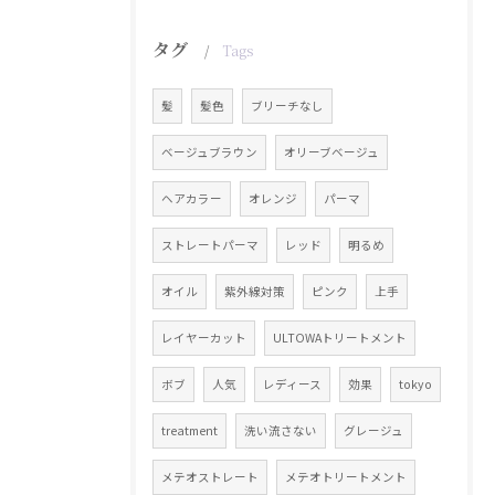
タグ
Tags
髪
髪色
ブリーチなし
ベージュブラウン
オリーブベージュ
ヘアカラー
オレンジ
パーマ
ストレートパーマ
レッド
明るめ
オイル
紫外線対策
ピンク
上手
レイヤーカット
ULTOWAトリートメント
ボブ
人気
レディース
効果
tokyo
treatment
洗い流さない
グレージュ
メテオストレート
メテオトリートメント