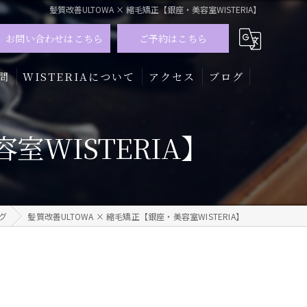
髪質改善ULTOWA × 縮毛矯正【銀座・美容室WISTERIA】
お問い合わせはこちら
ご予約はこちら
問
WISTERIAについて
アクセス
ブログ
髪質改善
室WISTERIA】
トリートメント
カラー
グ
髪質改善ULTOWA × 縮毛矯正【銀座・美容室WISTERIA】
メンズ
ハイライト