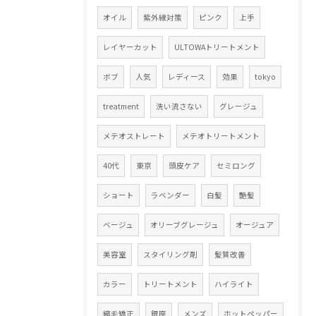
オイル
紫外線対策
ピンク
上手
レイヤーカット
ULTOWAトリートメント
ボブ
人気
レディース
効果
tokyo
treatment
洗い流さない
グレージュ
メテオストレート
メテオトリートメント
40代
東京
頭皮ケア
セミロング
ショート
ラベンダー
白髪
艶髪
ベージュ
オリーブグレージュ
オージュア
美容室
スタイリング剤
髪質改善
カラー
トリートメント
ハイライト
縮毛矯正
銀座
メンズ
ホットペッパー