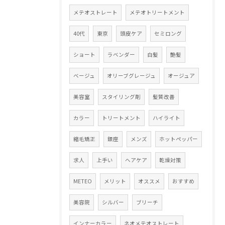
メテオストレート
メテオトリートメント
40代
東京
頭皮ケア
セミロング
ショート
ラベンダー
白髪
艶髪
ベージュ
オリーブグレージュ
オージュア
美容室
スタイリング剤
髪質改善
カラー
トリートメント
ハイライト
縮毛矯正
銀座
メンズ
ホットペッパー
求人
上手い
ヘアケア
乾燥対策
METEO
メリット
オススメ
おすすめ
美容院
シルバー
ブリーチ
インナーカラー
ネオメテオストレート