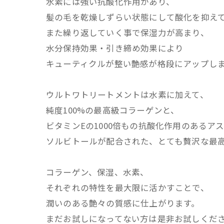
水素には強い抗酸化作用があり、
髪の毛を乾燥しずらい状態にして酸化を抑え
また繰り返していく事で保湿力が高まり、
水分保持効果・引き締め効果により
キューティクルが整い艶感が格段にアップし
ウルトワトリートメントは水素に加えて、
純度100%の最高級コラーゲンと、
ビタミンEの1000倍もの抗酸化作用のあるア
ソルビトールが配合された、とても贅沢な最
コラーゲン、保湿、水素、
それぞれの特性を最大限に活かすことで、
潤いのある艶々の質感に仕上がります。
まだお試しになってない方は是非お試しくだ