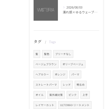
2026/08/03
濡れ感×ゆるウェーブミディアム【銀座・美容室WISTERIA】
タグ
Tags
髪
髪色
ブリーチなし
ベージュブラウン
オリーブベージュ
ヘアカラー
オレンジ
パーマ
ストレートパーマ
レッド
明るめ
オイル
紫外線対策
ピンク
上手
レイヤーカット
ULTOWAトリートメント