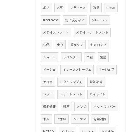
ボブ
人気
レディース
効果
tokyo
treatment
洗い流さない
グレージュ
メテオストレート
メテオトリートメント
40代
東京
頭皮ケア
セミロング
ショート
ラベンダー
白髪
艶髪
ベージュ
オリーブグレージュ
オージュア
美容室
スタイリング剤
髪質改善
カラー
トリートメント
ハイライト
縮毛矯正
銀座
メンズ
ホットペッパー
求人
上手い
ヘアケア
乾燥対策
METEO
メリット
オススメ
おすすめ