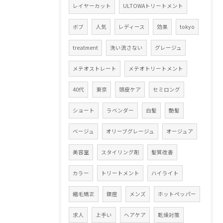
レイヤーカット
ULTOWAトリートメント
ボブ
人気
レディース
効果
tokyo
treatment
洗い流さない
グレージュ
メテオストレート
メテオトリートメント
40代
東京
頭皮ケア
セミロング
ショート
ラベンダー
白髪
艶髪
ベージュ
オリーブグレージュ
オージュア
美容室
スタイリング剤
髪質改善
カラー
トリートメント
ハイライト
縮毛矯正
銀座
メンズ
ホットペッパー
求人
上手い
ヘアケア
乾燥対策