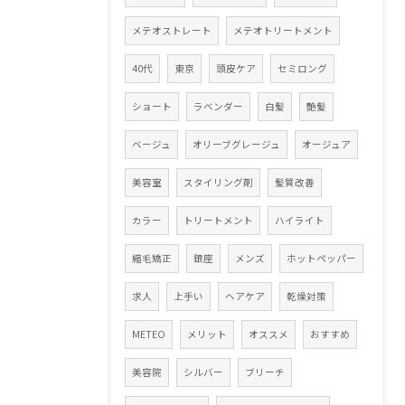
メテオストレート
メテオトリートメント
40代
東京
頭皮ケア
セミロング
ショート
ラベンダー
白髪
艶髪
ベージュ
オリーブグレージュ
オージュア
美容室
スタイリング剤
髪質改善
カラー
トリートメント
ハイライト
縮毛矯正
銀座
メンズ
ホットペッパー
求人
上手い
ヘアケア
乾燥対策
METEO
メリット
オススメ
おすすめ
美容院
シルバー
ブリーチ