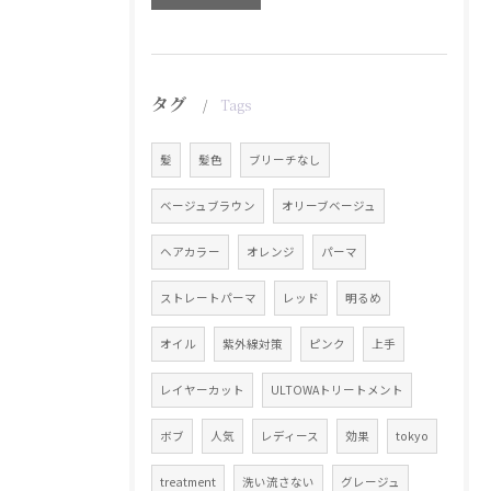
タグ
Tags
髪
髪色
ブリーチなし
ベージュブラウン
オリーブベージュ
ヘアカラー
オレンジ
パーマ
ストレートパーマ
レッド
明るめ
オイル
紫外線対策
ピンク
上手
レイヤーカット
ULTOWAトリートメント
ボブ
人気
レディース
効果
tokyo
treatment
洗い流さない
グレージュ