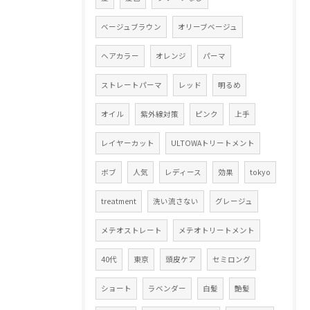
ベージュブラウン
オリーブベージュ
ヘアカラー
オレンジ
パーマ
ストレートパーマ
レッド
明るめ
オイル
紫外線対策
ピンク
上手
レイヤーカット
ULTOWAトリートメント
ボブ
人気
レディース
効果
tokyo
treatment
洗い流さない
グレージュ
メテオストレート
メテオトリートメント
40代
東京
頭皮ケア
セミロング
ショート
ラベンダー
白髪
艶髪