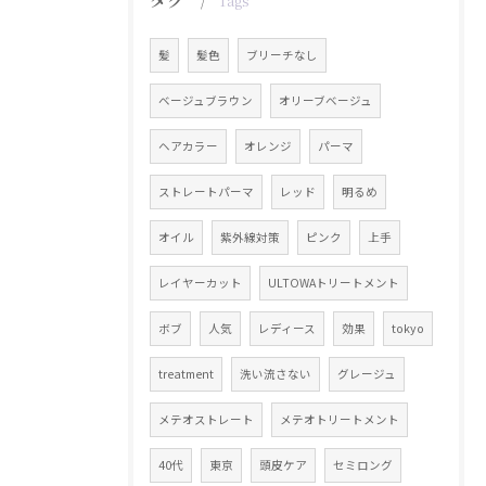
Tags
髪
髪色
ブリーチなし
ベージュブラウン
オリーブベージュ
ヘアカラー
オレンジ
パーマ
ストレートパーマ
レッド
明るめ
オイル
紫外線対策
ピンク
上手
レイヤーカット
ULTOWAトリートメント
ボブ
人気
レディース
効果
tokyo
treatment
洗い流さない
グレージュ
メテオストレート
メテオトリートメント
40代
東京
頭皮ケア
セミロング