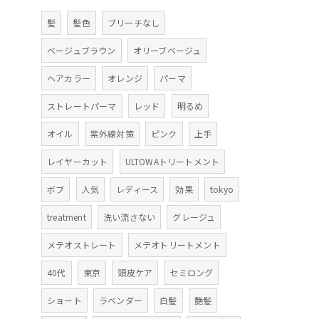
髪
髪色
ブリーチなし
ベージュブラウン
オリーブベージュ
ヘアカラー
オレンジ
パーマ
ストレートパーマ
レッド
明るめ
オイル
紫外線対策
ピンク
上手
レイヤーカット
ULTOWAトリートメント
ボブ
人気
レディース
効果
tokyo
treatment
洗い流さない
グレージュ
メテオストレート
メテオトリートメント
40代
東京
頭皮ケア
セミロング
ショート
ラベンダー
白髪
艶髪