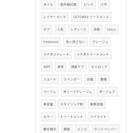
オイル
紫外線対策
ピンク
上手
レイヤーカット
ULTOWAトリートメント
ボブ
人気
レディース
効果
tokyo
treatment
洗い流さない
グレージュ
メテオストレート
メテオトリートメント
40代
東京
頭皮ケア
セミロング
ショート
ラベンダー
白髪
艶髪
ベージュ
オリーブグレージュ
オージュア
美容室
スタイリング剤
髪質改善
カラー
トリートメント
ハイライト
縮毛矯正
銀座
メンズ
ホットペッパー