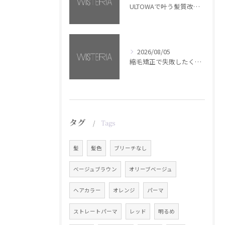
ULTOWAで叶う髪質改善美髪カラー【銀座・美容室WISTERIA】
2026/08/05
縮毛矯正で失敗したくない方へ【銀座・美容室WISTERIA】
タグ
Tags
髪
髪色
ブリーチなし
ベージュブラウン
オリーブベージュ
ヘアカラー
オレンジ
パーマ
ストレートパーマ
レッド
明るめ