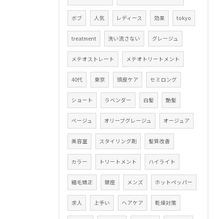
ボブ
人気
レディース
効果
tokyo
treatment
洗い流さない
グレージュ
メテオストレート
メテオトリートメント
40代
東京
頭皮ケア
セミロング
ショート
ラベンダー
白髪
艶髪
ベージュ
オリーブグレージュ
オージュア
美容室
スタイリング剤
髪質改善
カラー
トリートメント
ハイライト
縮毛矯正
銀座
メンズ
ホットペッパー
求人
上手い
ヘアケア
乾燥対策