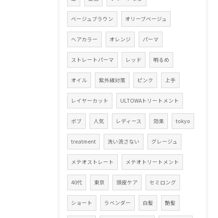
ベージュブラウン
オリーブベージュ
ヘアカラー
オレンジ
パーマ
ストレートパーマ
レッド
明るめ
オイル
紫外線対策
ピンク
上手
レイヤーカット
ULTOWAトリートメント
ボブ
人気
レディース
効果
tokyo
treatment
洗い流さない
グレージュ
メテオストレート
メテオトリートメント
40代
東京
頭皮ケア
セミロング
ショート
ラベンダー
白髪
艶髪