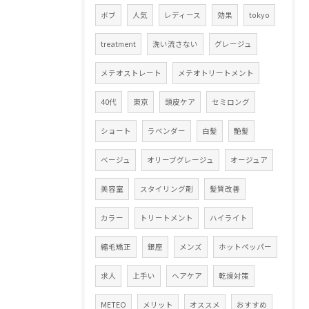
ボブ
人気
レディース
効果
tokyo
treatment
洗い流さない
グレージュ
メテオストレート
メテオトリートメント
40代
東京
頭皮ケア
セミロング
ショート
ラベンダー
白髪
艶髪
ベージュ
オリーブグレージュ
オージュア
美容室
スタイリング剤
髪質改善
カラー
トリートメント
ハイライト
縮毛矯正
銀座
メンズ
ホットペッパー
求人
上手い
ヘアケア
乾燥対策
METEO
メリット
オススメ
おすすめ