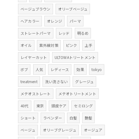
ベージュブラウン
オリーブベージュ
ヘアカラー
オレンジ
パーマ
ストレートパーマ
レッド
明るめ
オイル
紫外線対策
ピンク
上手
レイヤーカット
ULTOWAトリートメント
ボブ
人気
レディース
効果
tokyo
treatment
洗い流さない
グレージュ
メテオストレート
メテオトリートメント
40代
東京
頭皮ケア
セミロング
ショート
ラベンダー
白髪
艶髪
ベージュ
オリーブグレージュ
オージュア