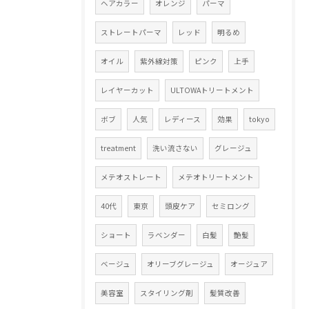
ヘアカラー
オレンジ
パーマ
ストレートパーマ
レッド
明るめ
オイル
紫外線対策
ピンク
上手
レイヤーカット
ULTOWAトリートメント
ボブ
人気
レディース
効果
tokyo
treatment
洗い流さない
グレージュ
メテオストレート
メテオトリートメント
40代
東京
頭皮ケア
セミロング
ショート
ラベンダー
白髪
艶髪
ベージュ
オリーブグレージュ
オージュア
美容室
スタイリング剤
髪質改善