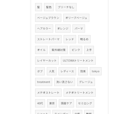
髪
髪色
ブリーチなし
ベージュブラウン
オリーブベージュ
ヘアカラー
オレンジ
パーマ
ストレートパーマ
レッド
明るめ
オイル
紫外線対策
ピンク
上手
レイヤーカット
ULTOWAトリートメント
ボブ
人気
レディース
効果
tokyo
treatment
洗い流さない
グレージュ
メテオストレート
メテオトリートメント
40代
東京
頭皮ケア
セミロング
ショート
ラベンダー
白髪
艶髪