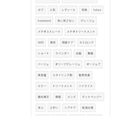
ボブ
人気
レディース
効果
tokyo
treatment
洗い流さない
グレージュ
メテオストレート
メテオトリートメント
40代
東京
頭皮ケア
セミロング
ショート
ラベンダー
白髪
艶髪
ベージュ
オリーブグレージュ
オージュア
美容室
スタイリング剤
髪質改善
カラー
トリートメント
ハイライト
縮毛矯正
銀座
メンズ
ホットペッパー
求人
上手い
ヘアケア
乾燥対策