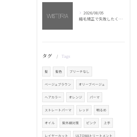
2026/08/05
縮毛矯正で失敗したくない方へ【銀座・美容室WISTERIA】
タグ
Tags
髪
髪色
ブリーチなし
ベージュブラウン
オリーブベージュ
ヘアカラー
オレンジ
パーマ
ストレートパーマ
レッド
明るめ
オイル
紫外線対策
ピンク
上手
レイヤーカット
ULTOWAトリートメント