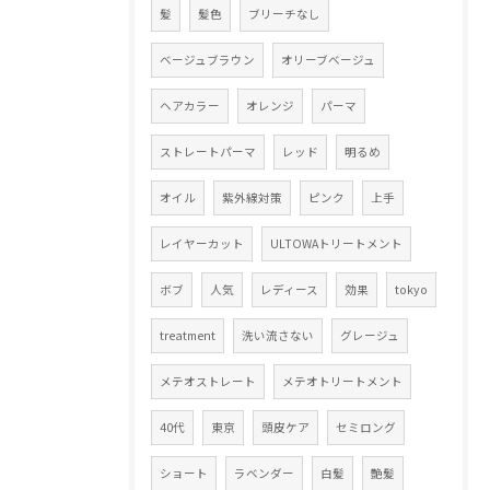
髪
髪色
ブリーチなし
ベージュブラウン
オリーブベージュ
ヘアカラー
オレンジ
パーマ
ストレートパーマ
レッド
明るめ
オイル
紫外線対策
ピンク
上手
レイヤーカット
ULTOWAトリートメント
ボブ
人気
レディース
効果
tokyo
treatment
洗い流さない
グレージュ
メテオストレート
メテオトリートメント
40代
東京
頭皮ケア
セミロング
ショート
ラベンダー
白髪
艶髪