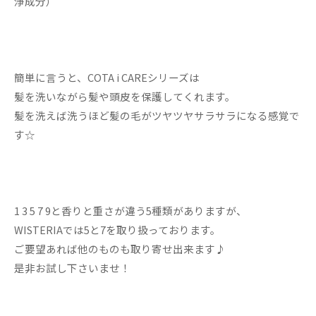
浄成分）
簡単に言うと、COTA i CAREシリーズは
髪を洗いながら髪や頭皮を保護してくれます。
髪を洗えば洗うほど髪の毛がツヤツヤサラサラになる感覚で
す☆
1 3 5 7 9と香りと重さが違う5種類がありますが、
WISTERIAでは5と7を取り扱っております。
ご要望あれば他のものも取り寄せ出来ます♪
是非お試し下さいませ！