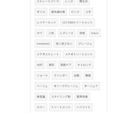
ストレートパーマ
レッド
明るめ
オイル
紫外線対策
ピンク
上手
レイヤーカット
ULTOWAトリートメント
ボブ
人気
レディース
効果
tokyo
treatment
洗い流さない
グレージュ
メテオストレート
メテオトリートメント
40代
東京
頭皮ケア
セミロング
ショート
ラベンダー
白髪
艶髪
ベージュ
オリーブグレージュ
オージュア
美容室
スタイリング剤
髪質改善
カラー
トリートメント
ハイライト