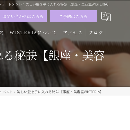
リートメント：美しい髪を手に入れる秘訣【銀座・美容室WISTERIA】
お問い合わせはこちら
ご予約はこちら
問
WISTERIAについて
アクセス
ブログ
れる秘訣【銀座・美容
髪質改善
トリートメント
カラー
メント：美しい髪を手に入れる秘訣【銀座・美容室WISTERIA】
メンズ
ハイライト