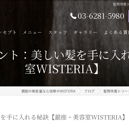
髪質改善ト
03-6281-5980
ンセプト
メニュー
スタッフ
ギャラリー
よくある質
ント：美しい髪を手に入
室WISTERIA】
銀座の美容室なら信頼のWISTERIA
ブログ
髪質改善トリート
手に入れる秘訣【銀座・美容室WISTERIA】