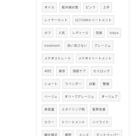
オイル
紫外線対策
ピンク
上手
レイヤーカット
ULTOWAトリートメント
ボブ
人気
レディース
効果
tokyo
treatment
洗い流さない
グレージュ
メテオストレート
メテオトリートメント
40代
東京
頭皮ケア
セミロング
ショート
ラベンダー
白髪
艶髪
ベージュ
オリーブグレージュ
オージュア
美容室
スタイリング剤
髪質改善
カラー
トリートメント
ハイライト
縮毛矯正
銀座
メンズ
ホットペッパー