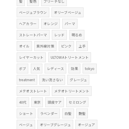
髪
髪色
ブリーチなし
ベージュブラウン
オリーブベージュ
ヘアカラー
オレンジ
パーマ
ストレートパーマ
レッド
明るめ
オイル
紫外線対策
ピンク
上手
レイヤーカット
ULTOWAトリートメント
ボブ
人気
レディース
効果
tokyo
treatment
洗い流さない
グレージュ
メテオストレート
メテオトリートメント
40代
東京
頭皮ケア
セミロング
ショート
ラベンダー
白髪
艶髪
ベージュ
オリーブグレージュ
オージュア