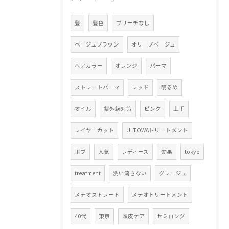
髪
髪色
ブリーチなし
ベージュブラウン
オリーブベージュ
ヘアカラー
オレンジ
パーマ
ストレートパーマ
レッド
明るめ
オイル
紫外線対策
ピンク
上手
レイヤーカット
ULTOWAトリートメント
ボブ
人気
レディース
効果
tokyo
treatment
洗い流さない
グレージュ
メテオストレート
メテオトリートメント
40代
東京
頭皮ケア
セミロング