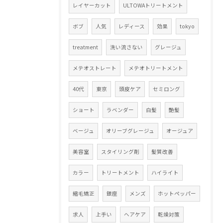
レイヤーカット
ULTOWAトリートメント
ボブ
人気
レディース
効果
tokyo
treatment
洗い流さない
グレージュ
メテオストレート
メテオトリートメント
40代
東京
頭皮ケア
セミロング
ショート
ラベンダー
白髪
艶髪
ベージュ
オリーブグレージュ
オージュア
美容室
スタイリング剤
髪質改善
カラー
トリートメント
ハイライト
縮毛矯正
銀座
メンズ
ホットペッパー
求人
上手い
ヘアケア
乾燥対策