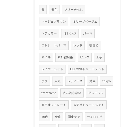
髪
髪色
ブリーチなし
ベージュブラウン
オリーブベージュ
ヘアカラー
オレンジ
パーマ
ストレートパーマ
レッド
明るめ
オイル
紫外線対策
ピンク
上手
レイヤーカット
ULTOWAトリートメント
ボブ
人気
レディース
効果
tokyo
treatment
洗い流さない
グレージュ
メテオストレート
メテオトリートメント
40代
東京
頭皮ケア
セミロング