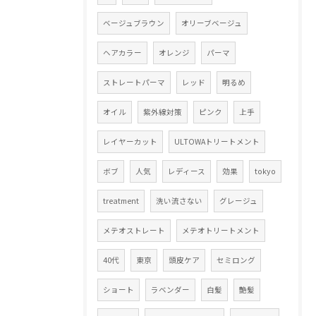
ベージュブラウン
オリーブベージュ
ヘアカラー
オレンジ
パーマ
ストレートパーマ
レッド
明るめ
オイル
紫外線対策
ピンク
上手
レイヤーカット
ULTOWAトリートメント
ボブ
人気
レディース
効果
tokyo
treatment
洗い流さない
グレージュ
メテオストレート
メテオトリートメント
40代
東京
頭皮ケア
セミロング
ショート
ラベンダー
白髪
艶髪