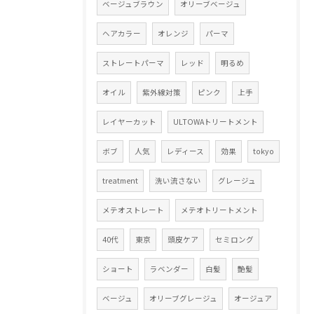
ベージュブラウン
オリーブベージュ
ヘアカラー
オレンジ
パーマ
ストレートパーマ
レッド
明るめ
オイル
紫外線対策
ピンク
上手
レイヤーカット
ULTOWAトリートメント
ボブ
人気
レディース
効果
tokyo
treatment
洗い流さない
グレージュ
メテオストレート
メテオトリートメント
40代
東京
頭皮ケア
セミロング
ショート
ラベンダー
白髪
艶髪
ベージュ
オリーブグレージュ
オージュア