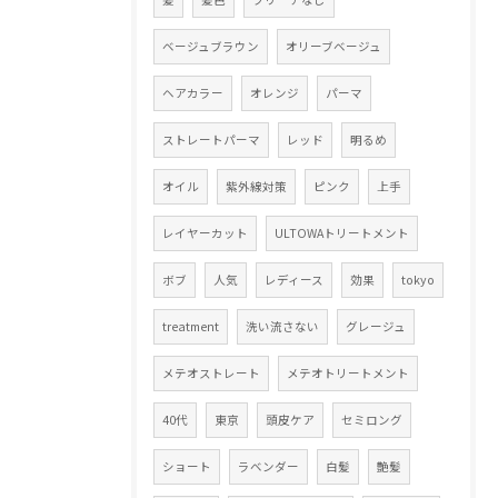
ベージュブラウン
オリーブベージュ
ヘアカラー
オレンジ
パーマ
ストレートパーマ
レッド
明るめ
オイル
紫外線対策
ピンク
上手
レイヤーカット
ULTOWAトリートメント
ボブ
人気
レディース
効果
tokyo
treatment
洗い流さない
グレージュ
メテオストレート
メテオトリートメント
40代
東京
頭皮ケア
セミロング
ショート
ラベンダー
白髪
艶髪