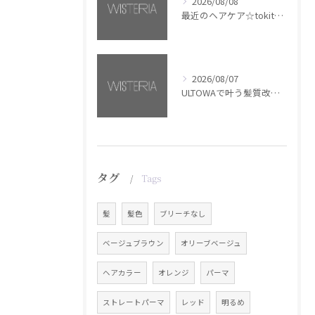
2026/08/08
最近のヘアケア☆tokita【銀座・美容室WISTERIA】
2026/08/07
ULTOWAで叶う髪質改善美髪カラー【銀座・美容室WISTERIA】
タグ
Tags
髪
髪色
ブリーチなし
ベージュブラウン
オリーブベージュ
ヘアカラー
オレンジ
パーマ
ストレートパーマ
レッド
明るめ