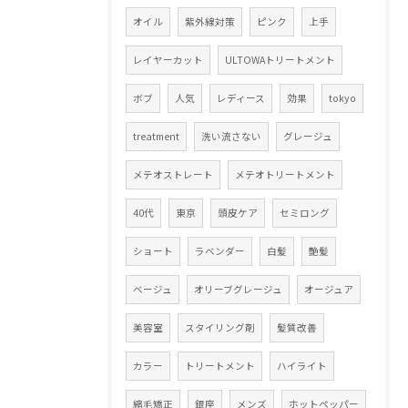
オイル
紫外線対策
ピンク
上手
レイヤーカット
ULTOWAトリートメント
ボブ
人気
レディース
効果
tokyo
treatment
洗い流さない
グレージュ
メテオストレート
メテオトリートメント
40代
東京
頭皮ケア
セミロング
ショート
ラベンダー
白髪
艶髪
ベージュ
オリーブグレージュ
オージュア
美容室
スタイリング剤
髪質改善
カラー
トリートメント
ハイライト
縮毛矯正
銀座
メンズ
ホットペッパー