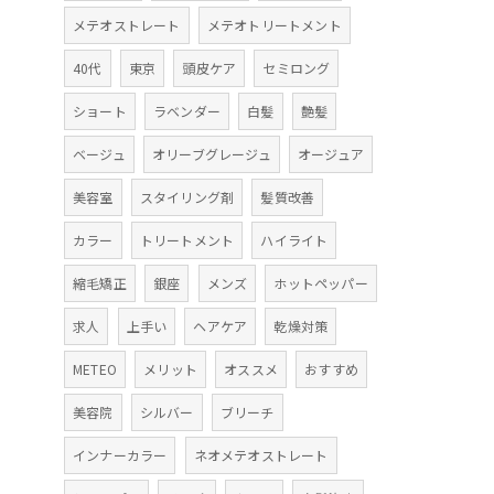
メテオストレート
メテオトリートメント
40代
東京
頭皮ケア
セミロング
ショート
ラベンダー
白髪
艶髪
ベージュ
オリーブグレージュ
オージュア
美容室
スタイリング剤
髪質改善
カラー
トリートメント
ハイライト
縮毛矯正
銀座
メンズ
ホットペッパー
求人
上手い
ヘアケア
乾燥対策
METEO
メリット
オススメ
おすすめ
美容院
シルバー
ブリーチ
インナーカラー
ネオメテオストレート