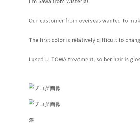
I'm Sawa from Wisteria!
Our customer from overseas wanted to make 
The first color is relatively difficult to ch
I used ULTOWA treatment, so her hair is glo
澤