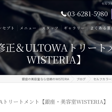
セルフカ
03-6281-5980
ンセプト
メニュー
スタッフ
ギャラリー
よくある質
修正＆ULTOWAトリート
WISTERIA】
銀座の美容室なら信頼のWISTERIA
ブログ
セルフカラーか
Aトリートメント【銀座・美容室WISTERIA】