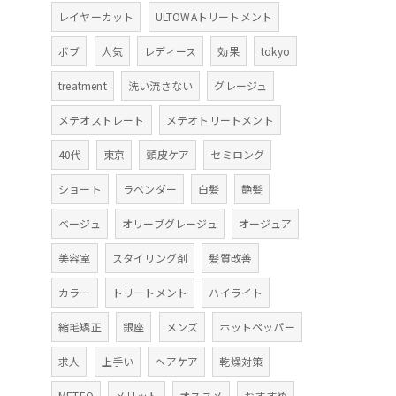
レイヤーカット
ULTOWAトリートメント
ボブ
人気
レディース
効果
tokyo
treatment
洗い流さない
グレージュ
メテオストレート
メテオトリートメント
40代
東京
頭皮ケア
セミロング
ショート
ラベンダー
白髪
艶髪
ベージュ
オリーブグレージュ
オージュア
美容室
スタイリング剤
髪質改善
カラー
トリートメント
ハイライト
縮毛矯正
銀座
メンズ
ホットペッパー
求人
上手い
ヘアケア
乾燥対策
METEO
メリット
オススメ
おすすめ