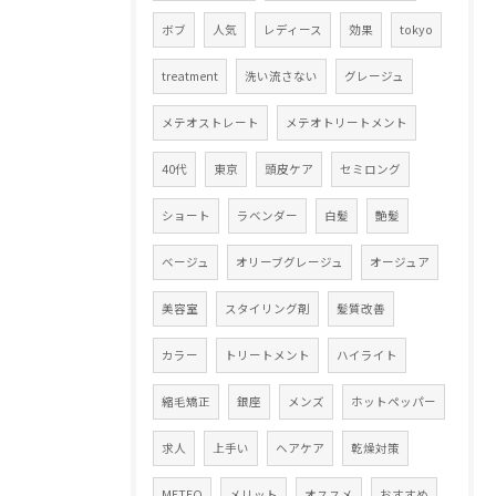
ボブ
人気
レディース
効果
tokyo
treatment
洗い流さない
グレージュ
メテオストレート
メテオトリートメント
40代
東京
頭皮ケア
セミロング
ショート
ラベンダー
白髪
艶髪
ベージュ
オリーブグレージュ
オージュア
美容室
スタイリング剤
髪質改善
カラー
トリートメント
ハイライト
縮毛矯正
銀座
メンズ
ホットペッパー
求人
上手い
ヘアケア
乾燥対策
METEO
メリット
オススメ
おすすめ