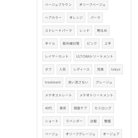
ベージュブラウン
オリーブベージュ
ヘアカラー
オレンジ
パーマ
ストレートパーマ
レッド
明るめ
オイル
紫外線対策
ピンク
上手
レイヤーカット
ULTOWAトリートメント
ボブ
人気
レディース
効果
tokyo
treatment
洗い流さない
グレージュ
メテオストレート
メテオトリートメント
40代
東京
頭皮ケア
セミロング
ショート
ラベンダー
白髪
艶髪
ベージュ
オリーブグレージュ
オージュア