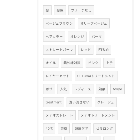
髪
髪色
ブリーチなし
ベージュブラウン
オリーブベージュ
ヘアカラー
オレンジ
パーマ
ストレートパーマ
レッド
明るめ
オイル
紫外線対策
ピンク
上手
レイヤーカット
ULTOWAトリートメント
ボブ
人気
レディース
効果
tokyo
treatment
洗い流さない
グレージュ
メテオストレート
メテオトリートメント
40代
東京
頭皮ケア
セミロング