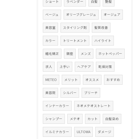
ショート
ラベンダー
白髪
艶髪
ベージュ
オリーブグレージュ
オージュア
美容室
スタイリング剤
髪質改善
カラー
トリートメント
ハイライト
縮毛矯正
銀座
メンズ
ホットペッパー
求人
上手い
ヘアケア
乾燥対策
METEO
メリット
オススメ
おすすめ
美容院
シルバー
ブリーチ
インナーカラー
ネオメテオストレート
シャンプー
メテオ
カット
白髪染め
イルミナカラー
ULTOWA
ダメージ