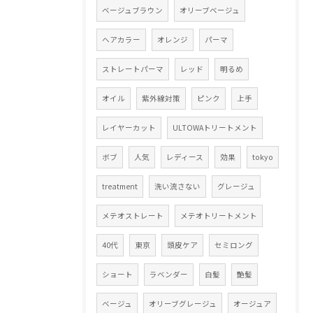
ベージュブラウン
オリーブベージュ
ヘアカラー
オレンジ
パーマ
ストレートパーマ
レッド
明るめ
オイル
紫外線対策
ピンク
上手
レイヤーカット
ULTOWAトリートメント
ボブ
人気
レディース
効果
tokyo
treatment
洗い流さない
グレージュ
メテオストレート
メテオトリートメント
40代
東京
頭皮ケア
セミロング
ショート
ラベンダー
白髪
艶髪
ベージュ
オリーブグレージュ
オージュア