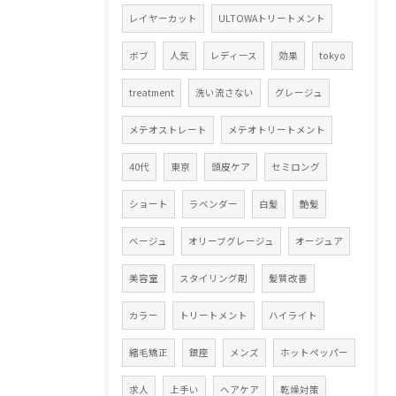
レイヤーカット
ULTOWAトリートメント
ボブ
人気
レディース
効果
tokyo
treatment
洗い流さない
グレージュ
メテオストレート
メテオトリートメント
40代
東京
頭皮ケア
セミロング
ショート
ラベンダー
白髪
艶髪
ベージュ
オリーブグレージュ
オージュア
美容室
スタイリング剤
髪質改善
カラー
トリートメント
ハイライト
縮毛矯正
銀座
メンズ
ホットペッパー
求人
上手い
ヘアケア
乾燥対策