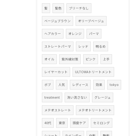
髪
髪色
ブリーチなし
ベージュブラウン
オリーブベージュ
ヘアカラー
オレンジ
パーマ
ストレートパーマ
レッド
明るめ
オイル
紫外線対策
ピンク
上手
レイヤーカット
ULTOWAトリートメント
ボブ
人気
レディース
効果
tokyo
treatment
洗い流さない
グレージュ
メテオストレート
メテオトリートメント
40代
東京
頭皮ケア
セミロング
ショート
ラベンダー
白髪
艶髪