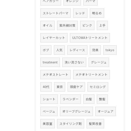
ヘアカラー
オレンジ
パーマ
ストレートパーマ
レッド
明るめ
オイル
紫外線対策
ピンク
上手
レイヤーカット
ULTOWAトリートメント
ボブ
人気
レディース
効果
tokyo
treatment
洗い流さない
グレージュ
メテオストレート
メテオトリートメント
40代
東京
頭皮ケア
セミロング
ショート
ラベンダー
白髪
艶髪
ベージュ
オリーブグレージュ
オージュア
美容室
スタイリング剤
髪質改善