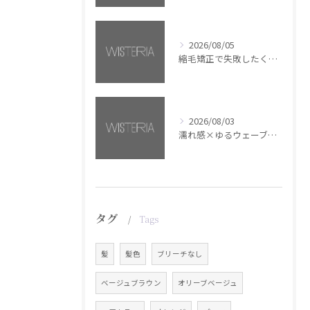
2026/08/05
縮毛矯正で失敗したくない方へ【銀座・美容室WISTERIA】
2026/08/03
濡れ感×ゆるウェーブミディアム【銀座・美容室WISTERIA】
タグ
Tags
髪
髪色
ブリーチなし
ベージュブラウン
オリーブベージュ