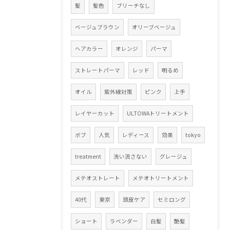
髪
髪色
ブリーチなし
ベージュブラウン
オリーブベージュ
ヘアカラー
オレンジ
パーマ
ストレートパーマ
レッド
明るめ
オイル
紫外線対策
ピンク
上手
レイヤーカット
ULTOWAトリートメント
ボブ
人気
レディース
効果
tokyo
treatment
洗い流さない
グレージュ
メテオストレート
メテオトリートメント
40代
東京
頭皮ケア
セミロング
ショート
ラベンダー
白髪
艶髪